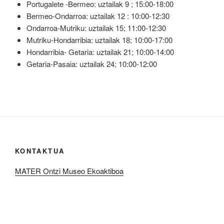
Portugalete -Bermeo: uztailak 9 ; 15:00-18:00
Bermeo-Ondarroa: uztailak 12 : 10:00-12:30
Ondarroa-Mutriku: uztailak 15; 11:00-12:30
Mutriku-Hondarribia: uztailak 18; 10:00-17:00
Hondarribia- Getaria: uztailak 21; 10:00-14:00
Getaria-Pasaia: uztailak 24; 10:00-12:00
KONTAKTUA
MATER Ontzi Museo Ekoaktiboa