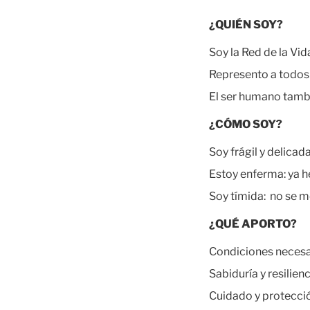
¿QUIÉN SOY?
Soy la Red de la Vi
Represento a todos 
El ser humano tambi
¿CÓMO SOY?
Soy frágil y delica
Estoy enferma: ya h
Soy tímida: no se me
¿QUÉ APORTO?
Condiciones necesar
Sabiduría y resilien
Cuidado y protección