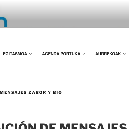
OR URETAN
na
EGITASMOA
AGENDA PORTUKA
AURREKOAK
 MENSAJES ZABOR Y BIO
ICIÓN DE MENSAJES