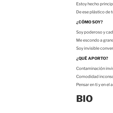
Estoy hecho princip
De ese plástico de to
¿CÓMO SOY?
Soy poderoso y cad
Me escondo a gran
Soy invisible conve
¿QUÉ APORTO?
Contaminación invis
Comodidad inconsci
Pensar en ti y en el
BIO