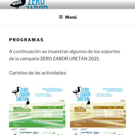
Saltar
ZERO ZABOR URETAN
Zabor hoberena, sortzen ez dena
al
Menú
contenido
PROGRAMAS
A continuación se muestran algunos de los soportes
de la campaña ZERO ZABOR URETAN 2021.
Carteles de las actividades: