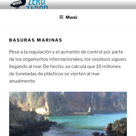
Saltar
ZERO ZABOR URETAN
Zabor hoberena, sortzen ez dena
al
Menú
contenido
BASURAS MARINAS
Pese a la regulación y el aumento de control por parte
de los organismos internacionales, los residuos siguen
llegando al mar. De hecho, se calcula que 10 millones
de toneladas de plásticos se vierten al mar
anualmente.